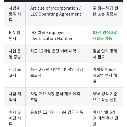
사업체
Articles of Incorporation /
주 정부 발급 원
등록 서
LLC Operating Agreement
본 또는 공증본
류
EIN 확
IRS 발급 Employer
SS-4 양식으로
인서
Identification Number
재발급 가능
사업 운
최근 12개월 은행 거래 내역
월별 연속 명세
영 증빙
서 필요
세금 보
최근 2~3년 사업체 및 개인 세금
미제출 연도가
고서
보고서
있으면 먼저 해
결
사업 계
사업 개요·시장 분석·재무 예측
SBA 양식 기준
획서
포함
으로 작성 권장
비자 및
유효한 E2비자 + I-94 입국 기록
비자 만료 6개
이민 서
월 이전 갱신 권
류
장