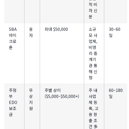
적 비
자 신
분
SBA
융
최대 $50,000
소규
30~60
마이
자
모 사
일
크로
업체,
론
비영
리 중
개기
관 통
해 신
청
주정
무
주별 상이
주 내
60~180
부
상
($5,000~$50,000+)
사업
일
EDO
지
체 등
보조
원
록, 고
금
용 창
출 조
건 多