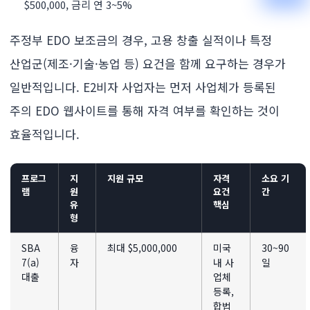
$500,000, 금리 연 3~5%
주정부 EDO 보조금의 경우, 고용 창출 실적이나 특정
산업군(제조·기술·농업 등) 요건을 함께 요구하는 경우가
일반적입니다. E2비자 사업자는 먼저 사업체가 등록된
주의 EDO 웹사이트를 통해 자격 여부를 확인하는 것이
효율적입니다.
프로그
지
지원 규모
자격
소요 기
램
원
요건
간
유
핵심
형
SBA
융
최대 $5,000,000
미국
30~90
7(a)
자
내 사
일
대출
업체
등록,
합법