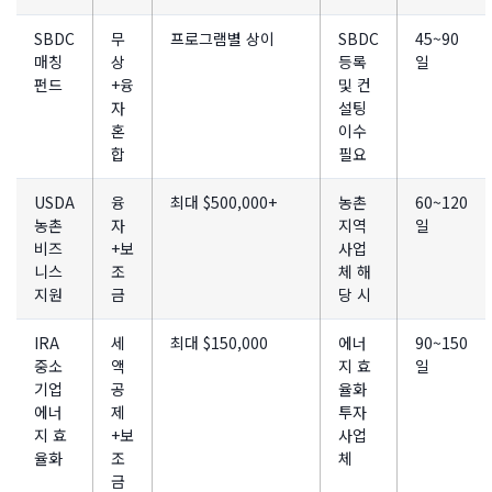
SBDC
무
프로그램별 상이
SBDC
45~90
매칭
상
등록
일
펀드
+융
및 컨
자
설팅
혼
이수
합
필요
USDA
융
최대 $500,000+
농촌
60~120
농촌
자
지역
일
비즈
+보
사업
니스
조
체 해
지원
금
당 시
IRA
세
최대 $150,000
에너
90~150
중소
액
지 효
일
기업
공
율화
에너
제
투자
지 효
+보
사업
율화
조
체
금