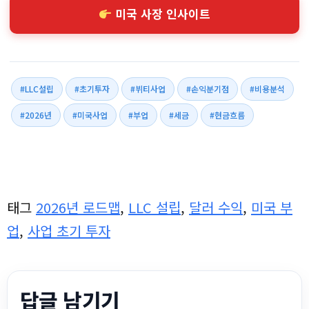
미국 사장 인사이트
#LLC설립
#초기투자
#뷔티사업
#손익분기점
#비용분석
#2026년
#미국사업
#부업
#세금
#현금흐름
태그
2026년 로드맵
,
LLC 설립
,
달러 수익
,
미국 부
업
,
사업 초기 투자
답글 남기기